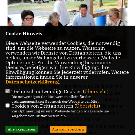
Cookie Hinweis
Diese Webseite verwendet Cookies, die notwendig
sind, um die Webseite zu nutzen. Weiterhin
verwenden wir Dienste von Drittanbietern, die uns
helfen, unser Webangebot zu verbessern (Website-
Optmierung). Für die Verwendung bestimmter
gemütlich und amüsant verlief das Fest
Dienste, benötigen wir Ihre Einwilligung. Ihre
Einwilligung können Sie jederzeit widerrufen. Weitere
Informationen finden Sie in unserer
Datenschutzerklärung
.
Vorsitzende Anne Heller hatte dazu zum Grillplatz vom
Technisch notwendige Cookies (
Übersicht
)
SV Bisingen eingeladen. Zugleich fand erstmalig ein
Die notwendigen Cookies werden allein für den
Schießwettkampf zum Gedächtnis an das letztjährig
ordnungsgemäßen Gebrauch der Webseite benötigt.
Cookies von Drittanbietern (
Übersicht
)
verstorbene Mitglied Doris Beuter statt. Die Teilnehmer
Zur Optimierung unserer Webseite binden wir Dienste und
durften mit dem KK-Gewehr 10 Schuss auf 50 Meter
Angebote von Drittanbietern ein.
Entfernung abfeuern und ihre Schießkünste
ausprobieren. Nach Auswertung standen die einzelnen
Alle akzeptieren
Auswahl speichern
Platzierungen fest. Anne Heller durfte diese