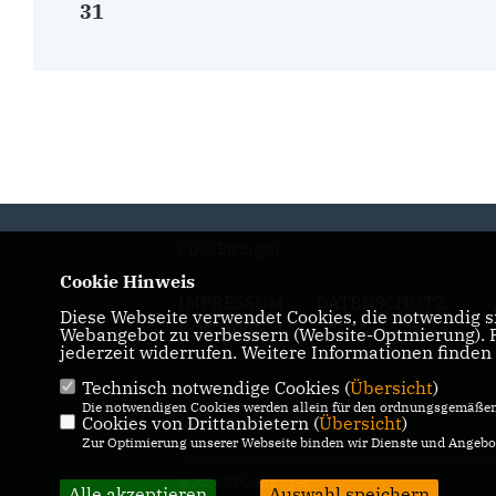
31
CDU, Bisingen
Cookie Hinweis
IMPRESSUM
DATENSCHUTZ
Diese Webseite verwendet Cookies, die notwendig si
KONTAKT
Webangebot zu verbessern (Website-Optmierung). Fü
jederzeit widerrufen. Weitere Informationen finden
Technisch notwendige Cookies (
Übersicht
)
Die notwendigen Cookies werden allein für den ordnungsgemäßen 
Cookies von Drittanbietern (
Übersicht
)
Zur Optimierung unserer Webseite binden wir Dienste und Angebot
@2026 CDU Bisingen
Alle akzeptieren
Auswahl speichern